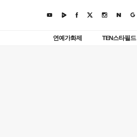
주
연예가화제
TEN스타필드
메
뉴