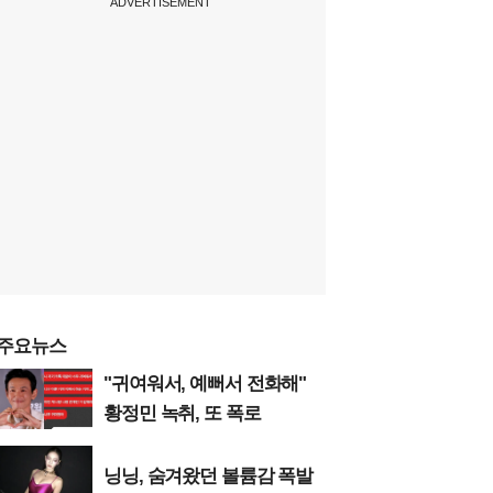
ADVERTISEMENT
주요뉴스
"귀여워서, 예뻐서 전화해"
황정민 녹취, 또 폭로
닝닝, 숨겨왔던 볼륨감 폭발