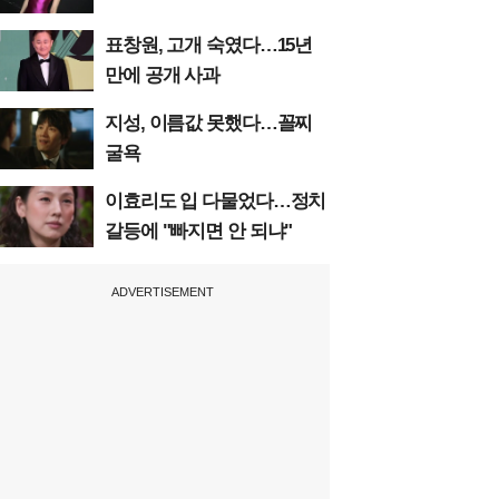
표창원, 고개 숙였다…15년
만에 공개 사과
지성, 이름값 못했다…꼴찌
굴욕
이효리도 입 다물었다…정치
갈등에 "빠지면 안 되냐"
ADVERTISEMENT