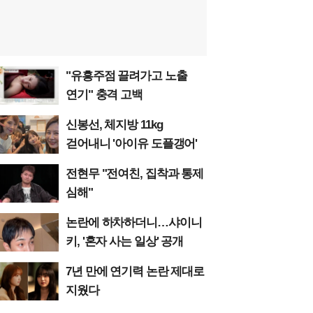
"유흥주점 끌려가고 노출
연기" 충격 고백
신봉선, 체지방 11kg
걷어내니 '아이유 도플갱어'
전현무 "전여친, 집착과 통제
심해"
논란에 하차하더니…샤이니
키, '혼자 사는 일상' 공개
7년 만에 연기력 논란 제대로
지웠다