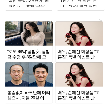
근길서 보조개 '움푹'
니…"간식 먹고 버피테
미소 활짝
스트 200개→수영"
('PDC')