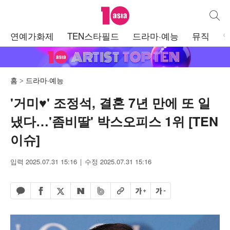
텐아시아
통합검
주
연예가화제
TEN스타필드
드라마·예능
뮤직
메
뉴
홈
드라마·예능
'거미♥' 조정석, 결혼 7년 만에 또 일
냈다…'좀비딸' 박스오피스 1위 [TEN
이슈]
입력 2025.07.31 15:16
수정 2025.07.31 15:16
페이스북 공유하기
밴드 공유하기
카카오톡 공유하기
엑스 공유하기
URL복사
글자 크게
글자 작게
네이버 공유하기