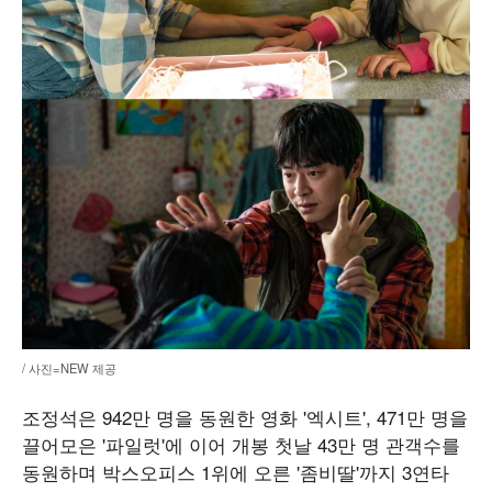
/ 사진=NEW 제공
조정석은 942만 명을 동원한 영화 '엑시트', 471만 명을
끌어모은 '파일럿'에 이어 개봉 첫날 43만 명 관객수를
동원하며 박스오피스 1위에 오른 '좀비딸'까지 3연타