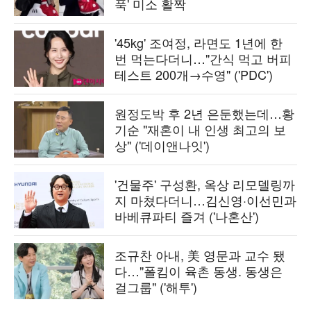
푹' 미소 활짝
'45kg' 조여정, 라면도 1년에 한
번 먹는다더니…"간식 먹고 버피
테스트 200개→수영" ('PDC')
원정도박 후 2년 은둔했는데…황
기순 "재혼이 내 인생 최고의 보
상" ('데이앤나잇')
'건물주' 구성환, 옥상 리모델링까
지 마쳤다더니…김신영·이선민과
바베큐파티 즐겨 ('나혼산')
조규찬 아내, 美 영문과 교수 됐
다…"폴킴이 육촌 동생. 동생은
걸그룹" ('해투')