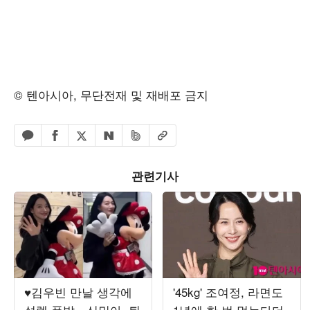
© 텐아시아, 무단전재 및 재배포 금지
페이스북 공유하기
밴드 공유하기
카카오톡 공유하기
엑스 공유하기
URL복사
네이버 공유하기
관련기사
♥김우빈 만날 생각에
'45kg' 조여정, 라면도
설렘 폭발…신민아, 퇴
1년에 한 번 먹는다더