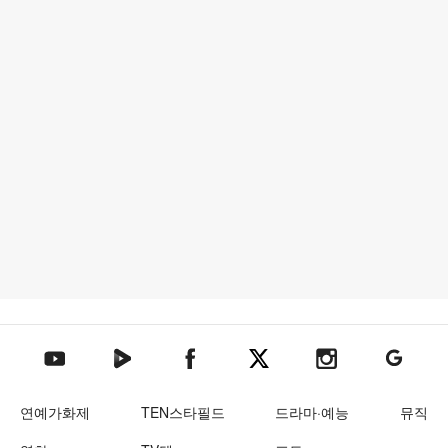
텐아시아 네이버TV
텐아시아 페이스북
텐아시아 엑스
텐아시아 인스타그램
텐아시아
텐아시아 유튜브
연예가화제
TEN스타필드
드라마·예능
뮤직