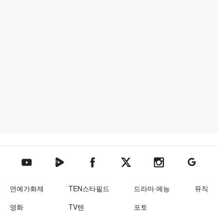
텐아시아 네이버TV
텐아시아 페이스북
텐아시아 엑스
텐아시아 인스타그램
텐아시아
텐아시아 유튜브
연예가화제
TEN스타필드
드라마·예능
뮤직
영화
TV텐
포토