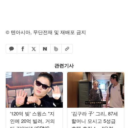
© 텐아시아, 무단전재 및 재배포 금지
페이스북 공유하기
밴드 공유하기
카카오톡 공유하기
엑스 공유하기
URL복사
네이버 공유하기
관련기사
'120억 빚' 스윙스 "지
'김구라 子' 그리, 87세
인에 20억 빌려, 거의
할머니 모시고 5성급