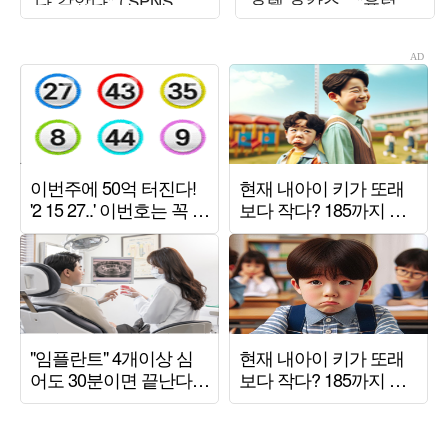
다 갚았다" ('SPNS
호텔 호캉스…"유럽도
TV')
보내드릴게"