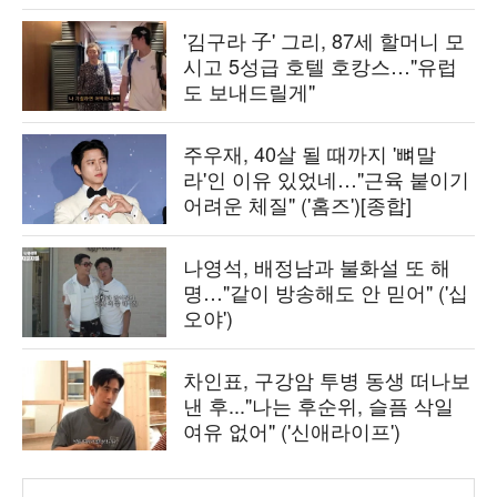
'김구라 子' 그리, 87세 할머니 모
시고 5성급 호텔 호캉스…"유럽
도 보내드릴게"
주우재, 40살 될 때까지 '뼈말
라'인 이유 있었네…"근육 붙이기
어려운 체질" ('홈즈')[종합]
나영석, 배정남과 불화설 또 해
명…"같이 방송해도 안 믿어" ('십
오야')
차인표, 구강암 투병 동생 떠나보
낸 후..."나는 후순위, 슬픔 삭일
여유 없어" ('신애라이프')