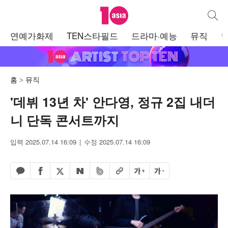
텐아시아
통합검
주
연예가화제
TEN스타필드
드라마·예능
뮤직
메
뉴
홈
뮤직
'데뷔 13년 차' 안다영, 정규 2집 내더
니 단독 콘서트까지
입력 2025.07.14 16:09
수정 2025.07.14 16:09
페이스북 공유하기
밴드 공유하기
카카오톡 공유하기
엑스 공유하기
URL복사
글자 크게
글자 작게
네이버 공유하기