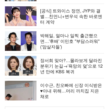
[공식] 트와이스 정연, JYP와 결
별…친언니+변우석 속한 바로엔
터 계약
박해일, 얼마나 일찍 출근했으
면…'후배' 이민호 "부담스러워"
('암살자들')
장서희 맞아?…몰라보게 달라진
분위기 눈길→'욕망의 덫'으로 12
년 만에 KBS 복귀
이수근, 친오빠에 신장 이식받은
♥아내 위해…머리 까치집 지은
채로