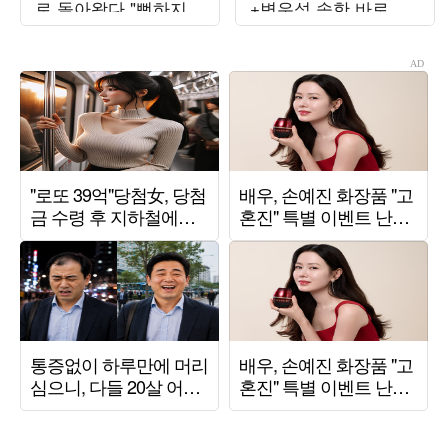
로 돌아왔다 "뻔하지
+변우석 속한 바로엔
않아" ('욕망의덫')
터 계약