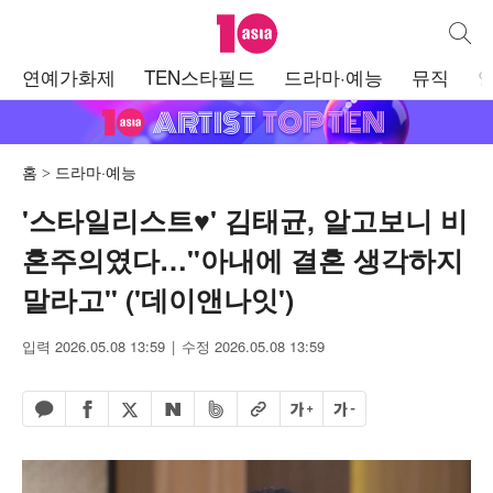
텐아시아
통합검
주
연예가화제
TEN스타필드
드라마·예능
뮤직
메
뉴
홈
드라마·예능
'스타일리스트♥' 김태균, 알고보니 비
혼주의였다…"아내에 결혼 생각하지
말라고" ('데이앤나잇')
입력 2026.05.08 13:59
수정 2026.05.08 13:59
페이스북 공유하기
밴드 공유하기
카카오톡 공유하기
엑스 공유하기
URL복사
글자 크게
글자 작게
네이버 공유하기