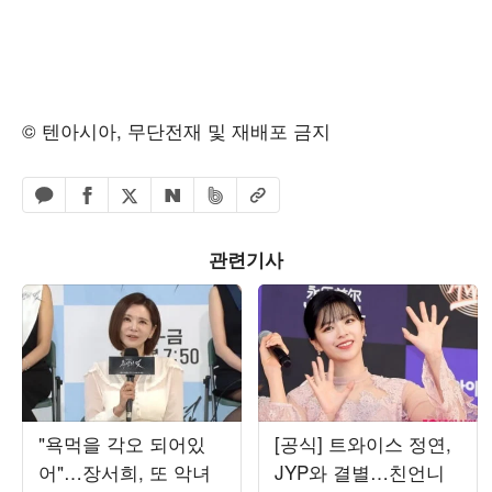
© 텐아시아, 무단전재 및 재배포 금지
페이스북 공유하기
밴드 공유하기
카카오톡 공유하기
엑스 공유하기
URL복사
네이버 공유하기
관련기사
"욕먹을 각오 되어있
[공식] 트와이스 정연,
어"…장서희, 또 악녀
JYP와 결별…친언니