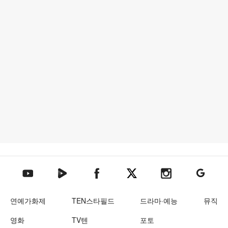
텐아시아 네이버TV
텐아시아 페이스북
텐아시아 엑스
텐아시아 인스타그램
텐아시아
텐아시아 유튜브
연예가화제
TEN스타필드
드라마·예능
뮤직
영화
TV텐
포토