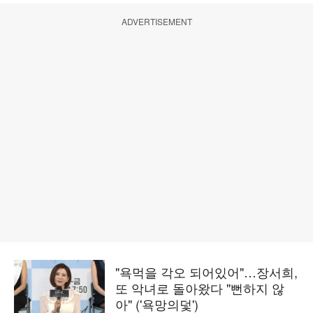
ADVERTISEMENT
"욕먹을 각오 되어있어"…장서희,
또 악녀로 돌아왔다 "뻔하지 않
아" ('욕망의덫')