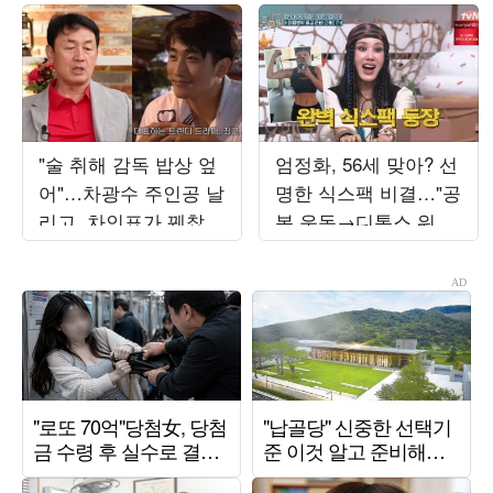
"술 취해 감독 밥상 엎
엄정화, 56세 맞아? 선
어"…차광수 주인공 날
명한 식스팩 비결…"공
리고, 차인표가 꿰찼다
복 운동→디톡스 워터"
('요즘뭐해')
('놀토')