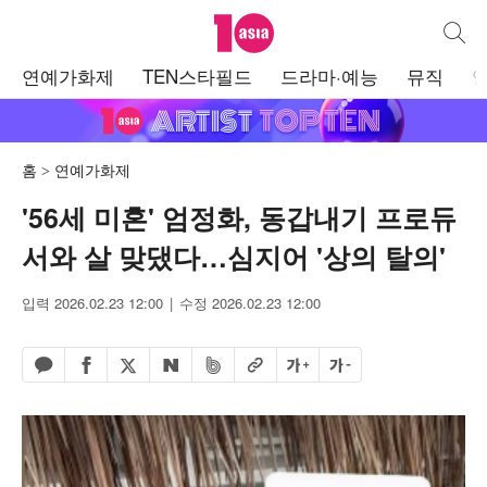
텐아시아
통합검
주
연예가화제
TEN스타필드
드라마·예능
뮤직
메
뉴
홈
연예가화제
'56세 미혼' 엄정화, 동갑내기 프로듀
서와 살 맞댔다…심지어 '상의 탈의'
입력 2026.02.23 12:00
수정 2026.02.23 12:00
페이스북 공유하기
밴드 공유하기
카카오톡 공유하기
엑스 공유하기
URL복사
글자 크게
글자 작게
네이버 공유하기