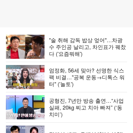
"술 취해 감독 밥상 엎어"…차광
수 주인공 날리고, 차인표가 꿰찼
다 ('요즘뭐해')
엄정화, 56세 맞아? 선명한 식스
팩 비결…"공복 운동→디톡스 워
터" ('놀토')
공형진, 7년만 방송 출연…“사업
실패, 20kg 찌고 치아 빠져” (‘동
치미’)