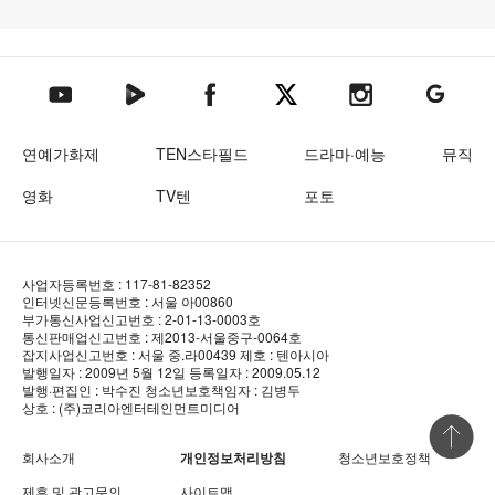
텐아시아 네이버TV
텐아시아 페이스북
텐아시아 엑스
텐아시아 인스타그램
텐아시아
텐아시아 유튜브
연예가화제
TEN스타필드
드라마·예능
뮤직
영화
TV텐
포토
사업자등록번호 : 117-81-82352
인터넷신문등록번호 : 서울 아00860
부가통신사업신고번호 : 2-01-13-0003호
통신판매업신고번호 : 제2013-서울중구-0064호
잡지사업신고번호 : 서울 중.라00439
제호 : 텐아시아
발행일자 : 2009년 5월 12일
등록일자 : 2009.05.12
발행·편집인 : 박수진
청소년보호책임자 : 김병두
상호 : (주)코리아엔터테인먼트미디어
상단 바로
회사소개
개인정보처리방침
청소년보호정책
제휴 및 광고문의
사이트맵