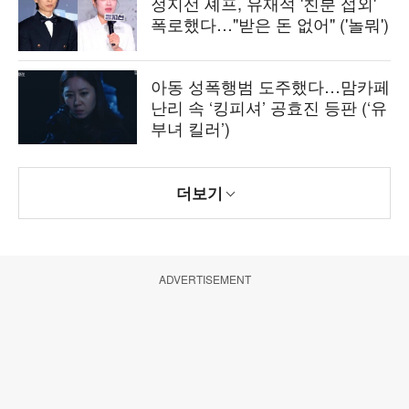
정지선 셰프, 유재석 '친분 섭외'
폭로했다…"받은 돈 없어" ('놀뭐')
아동 성폭행범 도주했다…맘카페
난리 속 ‘킹피셔’ 공효진 등판 (‘유
부녀 킬러’)
더보기
ADVERTISEMENT