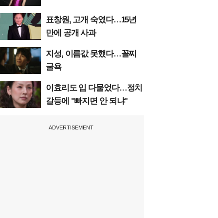
표창원, 고개 숙였다…15년
만에 공개 사과
지성, 이름값 못했다…꼴찌
굴욕
이효리도 입 다물었다…정치
갈등에 "빠지면 안 되냐"
ADVERTISEMENT