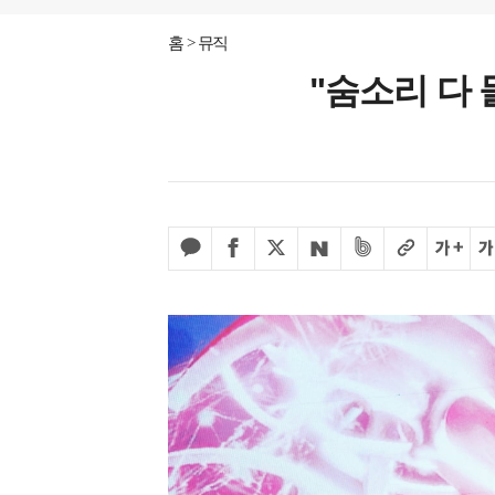
홈
뮤직
"숨소리 다 