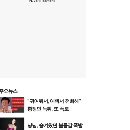
ADVERTISEMENT
주요뉴스
"귀여워서, 예뻐서 전화해"
황정민 녹취, 또 폭로
닝닝, 숨겨왔던 볼륨감 폭발