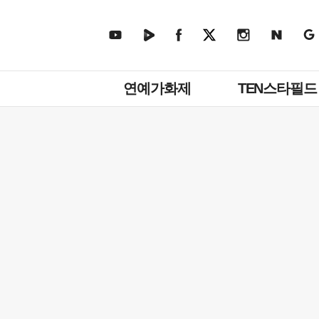
주
연예가화제
TEN스타필드
메
뉴