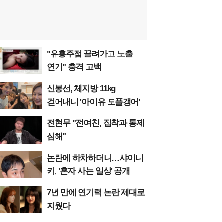
"유흥주점 끌려가고 노출
연기" 충격 고백
신봉선, 체지방 11kg
걷어내니 '아이유 도플갱어'
전현무 "전여친, 집착과 통제
심해"
논란에 하차하더니…샤이니
키, '혼자 사는 일상' 공개
7년 만에 연기력 논란 제대로
지웠다