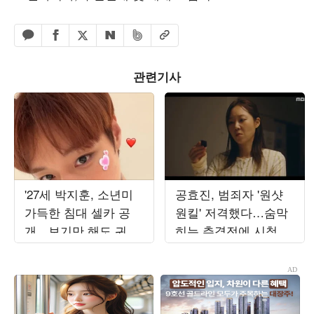
페이스북 공유하기
밴드 공유하기
카카오톡 공유하기
엑스 공유하기
URL복사
네이버 공유하기
관련기사
'27세 박지훈, 소년미
공효진, 범죄자 '원샷
가득한 침대 셀카 공
원킬' 저격했다…숨막
개…보기만 해도 귀여
히는 추격전에 시청률
운 비주얼
'8.3%→9.4%' 상승 ('유
부녀')