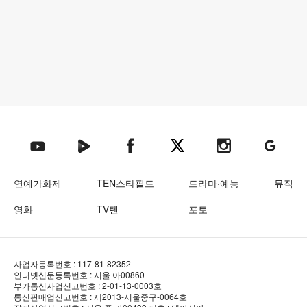
텐아시아 네이버TV
텐아시아 페이스북
텐아시아 엑스
텐아시아 인스타그램
텐아시아
텐아시아 유튜브
연예가화제
TEN스타필드
드라마·예능
뮤직
영화
TV텐
포토
사업자등록번호 : 117-81-82352
인터넷신문등록번호 : 서울 아00860
부가통신사업신고번호 : 2-01-13-0003호
통신판매업신고번호 : 제2013-서울중구-0064호