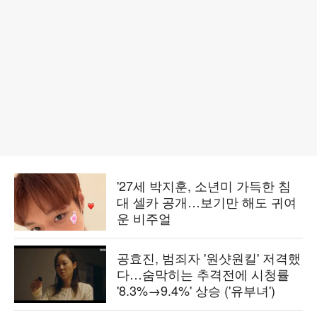
'27세 박지훈, 소년미 가득한 침
대 셀카 공개…보기만 해도 귀여
운 비주얼
공효진, 범죄자 '원샷원킬' 저격했
다…숨막히는 추격전에 시청률
'8.3%→9.4%' 상승 ('유부녀')