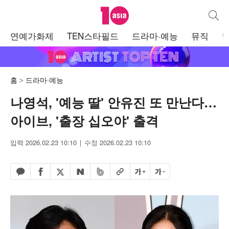
텐아시아
통합검
주
연예가화제
TEN스타필드
드라마·예능
뮤직
메
뉴
홈
드라마·예능
나영석, '예능 딸' 안유진 또 만난다…
아이브, '출장 십오야' 출격
입력 2026.02.23 10:10
수정 2026.02.23 10:10
페이스북 공유하기
밴드 공유하기
카카오톡 공유하기
엑스 공유하기
URL복사
글자 크게
글자 작게
네이버 공유하기