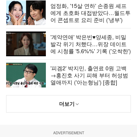
엄정화, '15살 연하' 손종원 셰프
에게 초호화 대접받았다…월드투
어 콘셉트로 요리 준비 ('냉부')
'계약연애' 박은빈♥양세종, 비밀
발각 위기 처했다…위장 데이트
에 시청률 '5.6%%' 기록 ('오싹한')
'피겜2' 박지민, 출연료 0원 고백
→홍진호 사기 피해 부터 허성범
열애까지 ('아는형님') [종합]
더보기
ADVERTISEMENT