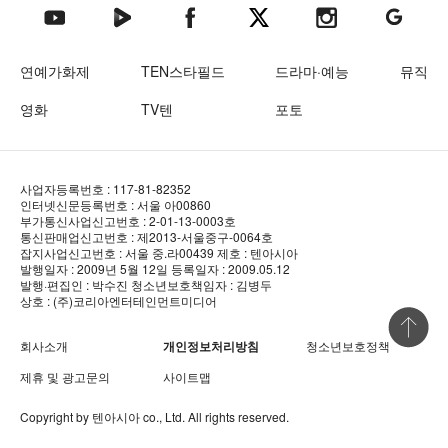
텐아시아 네이버TV
텐아시아 페이스북
텐아시아 엑스
텐아시아 인스타그램
텐아시아
텐아시아 유튜브
연예가화제
TEN스타필드
드라마·예능
뮤직
영화
TV텐
포토
사업자등록번호 : 117-81-82352
인터넷신문등록번호 : 서울 아00860
부가통신사업신고번호 : 2-01-13-0003호
통신판매업신고번호 : 제2013-서울중구-0064호
잡지사업신고번호 : 서울 중.라00439
제호 : 텐아시아
발행일자 : 2009년 5월 12일
등록일자 : 2009.05.12
발행·편집인 : 박수진
청소년보호책임자 : 김병두
상호 : (주)코리아엔터테인먼트미디어
상단 바로
회사소개
개인정보처리방침
청소년보호정책
제휴 및 광고문의
사이트맵
Copyright by
텐아시아
co., Ltd. All rights reserved.