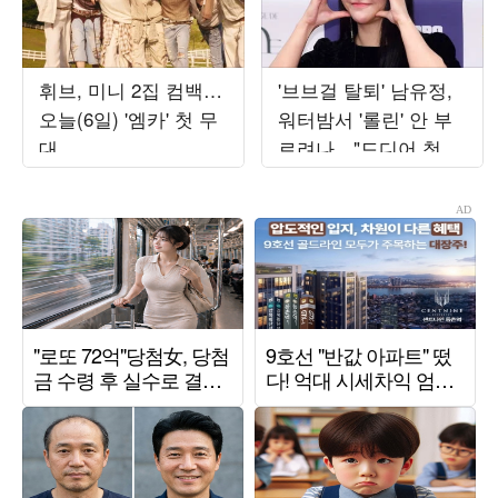
휘브, 미니 2집 컴백…
'브브걸 탈퇴' 남유정,
오늘(6일) '엠카' 첫 무
워터밤서 '롤린' 안 부
대
르려나…"드디어 첫 솔
로 앨범"