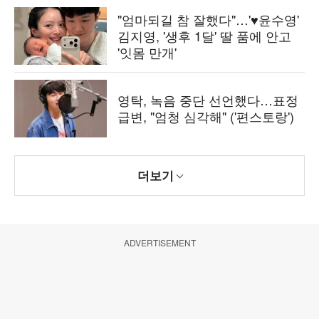
"엄마되길 참 잘했다"…'♥윤수영'
김지영, '생후 1달' 딸 품에 안고
'잇몸 만개'
영탁, 녹음 중단 선언했다…표정
급변, "엄청 심각해" ('편스토랑')
더보기
ADVERTISEMENT