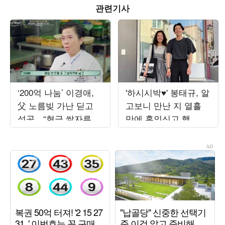
관련기사
‘200억 나눔’ 이경애,
'하시시박♥' 봉태규, 알
父 노름빚 가난 딛고
고보니 만난 지 열흘
성공…“현금 쌀자루에
만에 혼인신고 했
넣어 베고 자” (‘백만장
다…"첫사랑과 결혼"
자’)
('설록')[종합]