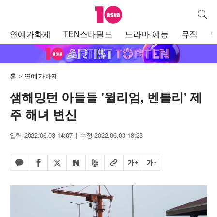
텐아시아
통합검
주
연예가화제
TEN스타필드
드라마·예능
뮤직
메
뉴
홈
연예가화제
샘해밍턴 아들들 '윌리엄, 벤틀리' 제
주 해녀 변신
입력 2022.06.03 14:07
수정 2022.06.03 18:23
페이스북 공유하기
밴드 공유하기
카카오톡 공유하기
엑스 공유하기
URL복사
글자 크게
글자 작게
네이버 공유하기