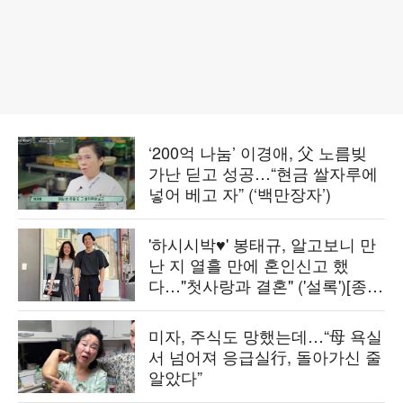
‘200억 나눔’ 이경애, 父 노름빚
가난 딛고 성공…“현금 쌀자루에
넣어 베고 자” (‘백만장자’)
'하시시박♥' 봉태규, 알고보니 만
난 지 열흘 만에 혼인신고 했
다…"첫사랑과 결혼" ('설록')[종
합]
미자, 주식도 망했는데…“母 욕실
서 넘어져 응급실行, 돌아가신 줄
알았다”