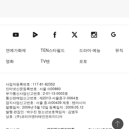
텐아시아 네이버TV
텐아시아 페이스북
텐아시아 엑스
텐아시아 인스타그램
텐아시아
텐아시아 유튜브
연예가화제
TEN스타필드
드라마·예능
뮤직
영화
TV텐
포토
사업자등록번호 : 117-81-82352
인터넷신문등록번호 : 서울 아00860
부가통신사업신고번호 : 2-01-13-0003호
통신판매업신고번호 : 제2013-서울중구-0064호
잡지사업신고번호 : 서울 중.라00439
제호 : 텐아시아
발행일자 : 2009년 5월 12일
등록일자 : 2009.05.12
발행·편집인 : 박수진
청소년보호책임자 : 김병두
상호 : (주)코리아엔터테인먼트미디어
상단 바로