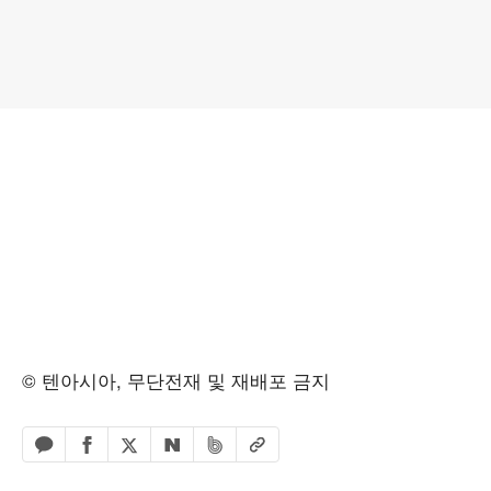
© 텐아시아, 무단전재 및 재배포 금지
페이스북 공유하기
밴드 공유하기
카카오톡 공유하기
엑스 공유하기
URL복사
네이버 공유하기