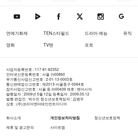
텐아시아 네이버TV
텐아시아 페이스북
텐아시아 엑스
텐아시아 인스타그램
텐아시아
텐아시아 유튜브
연예가화제
TEN스타필드
드라마·예능
뮤직
영화
TV텐
포토
사업자등록번호 : 117-81-82352
인터넷신문등록번호 : 서울 아00860
부가통신사업신고번호 : 2-01-13-0003호
통신판매업신고번호 : 제2013-서울중구-0064호
잡지사업신고번호 : 서울 중.라00439
제호 : 텐아시아
발행일자 : 2009년 5월 12일
등록일자 : 2009.05.12
발행·편집인 : 박수진
청소년보호책임자 : 김병두
상호 : (주)코리아엔터테인먼트미디어
회사소개
개인정보처리방침
청소년보호정책
제휴 및 광고문의
사이트맵