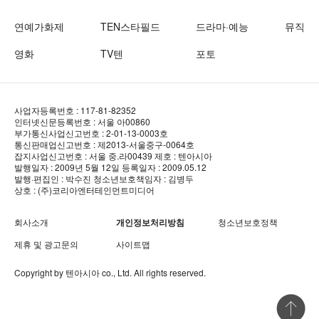
연예가화제
TEN스타필드
드라마·예능
뮤직
영화
TV텐
포토
사업자등록번호 : 117-81-82352
인터넷신문등록번호 : 서울 아00860
부가통신사업신고번호 : 2-01-13-0003호
통신판매업신고번호 : 제2013-서울중구-0064호
잡지사업신고번호 : 서울 중.라00439
제호 : 텐아시아
발행일자 : 2009년 5월 12일
등록일자 : 2009.05.12
발행·편집인 : 박수진
청소년보호책임자 : 김병두
상호 : (주)코리아엔터테인먼트미디어
회사소개
개인정보처리방침
청소년보호정책
제휴 및 광고문의
사이트맵
Copyright by
텐아시아
co., Ltd. All rights reserved.
상단 바로