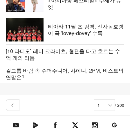
<아시아송 페스티벌> 주제가 듀
엣
티아라 11월 초 컴백, 신사동호랭
이 곡 'lovey-dovey' 수록
[10 라디오] 레니 크라비츠, 혈관을 타고 흐르는 수
억 개의 리듬
걸그룹 바람 속 슈퍼주니어, 샤이니, 2PM, 비스트의
연말은?
/ 200
텐아시아 네이버TV
텐아시아 페이스북
텐아시아 엑스
텐아시아 인스타그램
텐아시아
텐아시아 유튜브