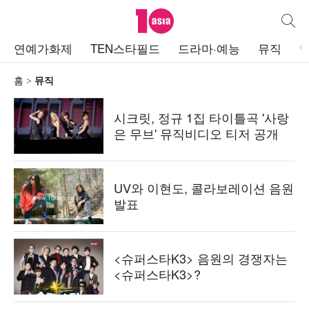
텐아시아
통합검
주
연예가화제
TEN스타필드
드라마·예능
뮤직
메
뉴
홈
뮤직
시크릿, 정규 1집 타이틀곡 '사랑
은 무브' 뮤직비디오 티저 공개
UV와 이현도, 콜라보레이션 음원
발표
<슈퍼스타K3> 음원의 경쟁자는
<슈퍼스타K3>?