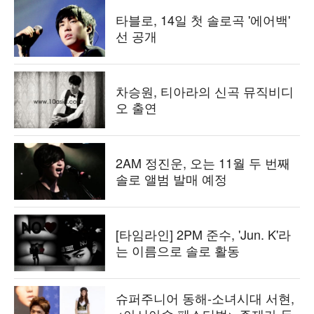
타블로, 14일 첫 솔로곡 '에어백'
선 공개
차승원, 티아라의 신곡 뮤직비디
오 출연
2AM 정진운, 오는 11월 두 번째
솔로 앨범 발매 예정
[타임라인] 2PM 준수, 'Jun. K'라
는 이름으로 솔로 활동
슈퍼주니어 동해-소녀시대 서현,